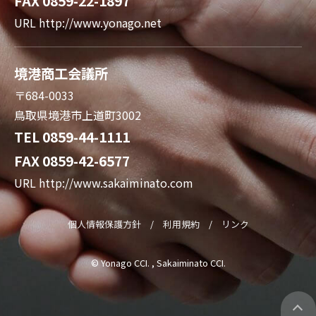
FAX 0859-22-1897
URL
http://www.yonago.net
境港商工会議所
〒684-0033
鳥取県境港市上道町3002
TEL 0859-44-1111
FAX 0859-42-6577
URL
http://www.sakaiminato.com
個人情報保護方針
/
利用規約
/
リンク
© Yonago CCI. , Sakaiminato CCI.